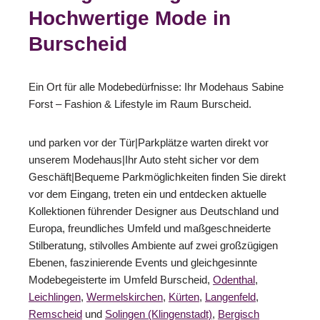
Hochwertige Mode in
Burscheid
Ein Ort für alle Modebedürfnisse: Ihr Modehaus Sabine
Forst – Fashion & Lifestyle im Raum Burscheid.
und parken vor der Tür|Parkplätze warten direkt vor
unserem Modehaus|Ihr Auto steht sicher vor dem
Geschäft|Bequeme Parkmöglichkeiten finden Sie direkt
vor dem Eingang, treten ein und entdecken aktuelle
Kollektionen führender Designer aus Deutschland und
Europa, freundliches Umfeld und maßgeschneiderte
Stilberatung, stilvolles Ambiente auf zwei großzügigen
Ebenen, faszinierende Events und gleichgesinnte
Modebegeisterte im Umfeld Burscheid,
Odenthal
,
Leichlingen
,
Wermelskirchen
,
Kürten
,
Langenfeld
,
Remscheid
und
Solingen (Klingenstadt)
,
Bergisch